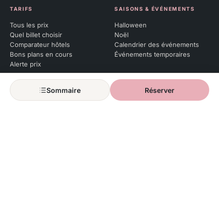
TARIFS
SAISONS & ÉVÉNEMENTS
Tous les prix
Halloween
Quel billet choisir
Noël
Comparateur hôtels
Calendrier des événements
Bons plans en cours
Événements temporaires
Alerte prix
PASS ANNUEL
Sommaire
Réserver
Qu’est-ce qu’un Pass Annuel
Renouveler son pass
Réserver ses dates
Soirées Pass
POUR QUI ?
Premiere visite
Avec bebe
Avec enfant
Avec ados
Couple
Groupe amis
Accessibilite