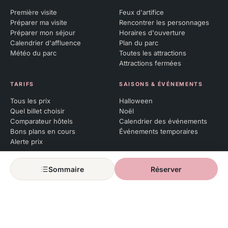
Première visite
Feux d'artifice
Préparer ma visite
Rencontrer les personnages
Préparer mon séjour
Horaires d'ouverture
Calendrier d'affluence
Plan du parc
Météo du parc
Toutes les attractions
Attractions fermées
TARIFS
SAISONS & ÉVÉNEMENTS
Tous les prix
Halloween
Quel billet choisir
Noël
Comparateur hôtels
Calendrier des événements
Bons plans en cours
Événements temporaires
Alerte prix
PASS ANNUEL
Sommaire
Réserver
Qu’est-ce qu’un Pass Annuel
Renouveler son pass
Réserver ses dates
Soirées Pass