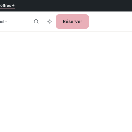
 offres
Réserver
uel