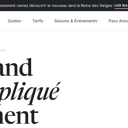
voir les
 moment :
venez découvrir le nouveau land la Reine des Neiges :
Guides
Tarifs
Saisons & Événements
Pass Ann
023
and
pliqué
ment