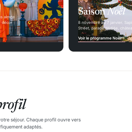
04
Saison
Noël
us aimée
, décor
8 novembre au 7 janvier. Sap
Street, parade dédiée, châtea
Voir le programme Noël
rofil
 votre séjour. Chaque profil ouvre vers
cifiquement adaptés.