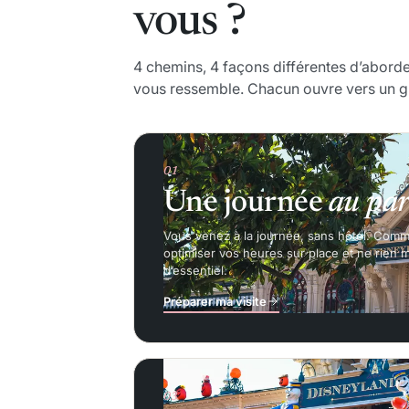
vous ?
4 chemins, 4 façons différentes d’aborde
vous ressemble. Chacun ouvre vers un g
01
Une journée
au par
Vous venez à la journée, sans hôtel. Com
optimiser vos heures sur place et ne rien
d’essentiel.
Préparer ma visite
03