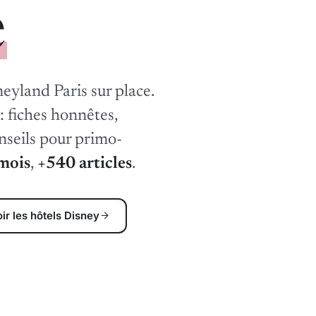
e
neyland Paris sur place.
: fiches honnêtes,
onseils pour primo-
 mois
,
+540 articles
.
ir les hôtels Disney