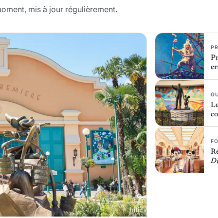
moment, mis à jour régulièrement.
P
Pr
er
G
Le
co
F
Re
Di