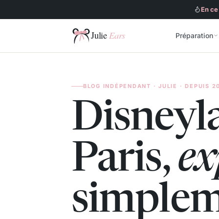
En ce
Préparation
Julie Ears
BLOG INDÉPENDANT · JULIE · DEPUIS 2
Disneyl
Paris,
ex
simple