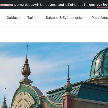
voir les
 moment :
venez découvrir le nouveau land la Reine des Neiges :
Guides
Tarifs
Saisons & Événements
Pass Ann