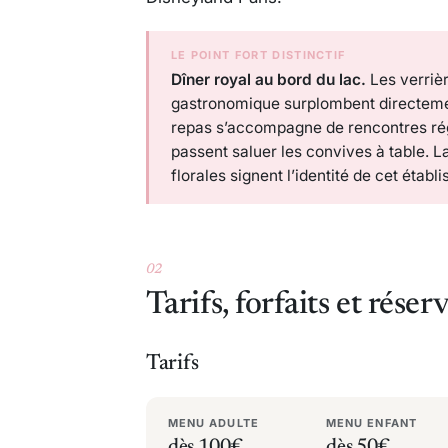
LE POINT FORT DISTINCTIF
Dîner royal au bord du lac.
Les verrièr
gastronomique surplombent directemen
repas s’accompagne de rencontres ré
passent saluer les convives à table. L
florales signent l’identité de cet étab
02
Tarifs, forfaits et réser
Tarifs
MENU ADULTE
MENU ENFANT
dès 100€
dès 50€