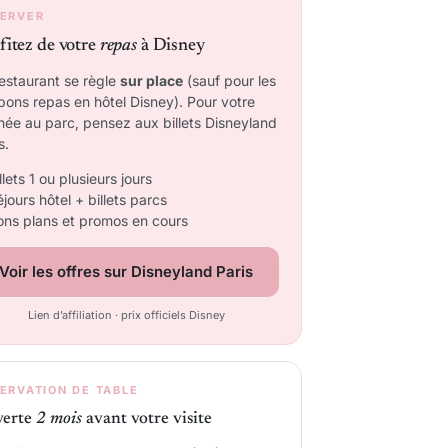
ERVER
fitez de votre
repas
à Disney
estaurant se règle
sur place
(sauf pour les
pons repas en hôtel Disney). Pour votre
née au parc, pensez aux billets Disneyland
s.
llets 1 ou plusieurs jours
jours hôtel + billets parcs
ons plans et promos en cours
Voir les offres sur Disneyland Paris
Lien d’affiliation · prix officiels Disney
ERVATION DE TABLE
verte
2 mois
avant votre visite