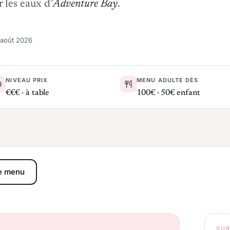
r les eaux d’
Adventure Bay
.
4 août 2026
NIVEAU PRIX
MENU ADULTE DÈS
€€€ · à table
100€ · 50€ enfant
le menu
SUR