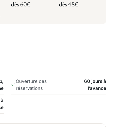
dès 60€
dès 48€
.
b,
Ouverture des
60 jours à
ne
réservations
l’avance
 à
ce