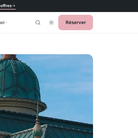
 offres
Réserver
uel