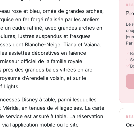
RÉS
veau rose et bleu, ornée de grandes arches,
Pro
uise en fer forgé réalisée par les ateliers
Le r
ie un cadre raffiné, avec grandes arches en
cou
moulures, lustres suspendus et fresques
jour
Pari
esses dont Blanche-Neige, Tiana et Vaiana.
les assiettes décoratives en faïence
Bi
Sé
rnisseur officiel de la famille royale
B
s près des grandes baies vitrées en arc
royaume d’Arendelle voisin, et sur le
 Lights.
incesses Disney à table, parmi lesquelles
t Mérida, en tenues de villageoises. La carte
le service est assuré à table. La réservation
RÉS
ia l’application mobile ou le site
Ou