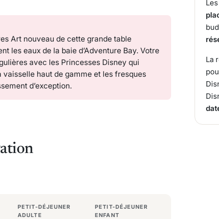
Les
pla
bud
es Art nouveau de cette grande table
rés
t les eaux de la baie d’Adventure Bay. Votre
La 
gulières avec les
Princesses Disney
qui
pou
a vaisselle haut de gamme et les fresques
Dis
lissement d’exception.
Dis
dat
vation
PETIT-DÉJEUNER
PETIT-DÉJEUNER
ADULTE
ENFANT