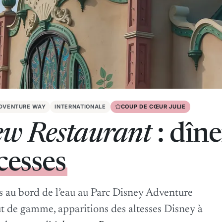
ADVENTURE WAY
INTERNATIONALE
COUP DE CŒUR JULIE
ew Restaurant
: dîne
cesses
es au bord de l’eau au Parc Disney Adventure
ut de gamme, apparitions des altesses Disney à