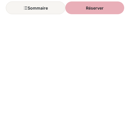
Renouveler son pass
Sommaire
Réserver
Réserver ses dates
Soirées Pass
POUR QUI ?
Premiere visite
Avec bebe
Avec enfant
Avec ados
Couple
Groupe amis
Accessibilite
EXPLORER AUSSI
Hôtels
·
Restaurants
·
Attractions
·
Spectacles
·
Rencontres
·
Boutiques
·
Parcs
·
Lands
LE BLOG
À propos
Contact