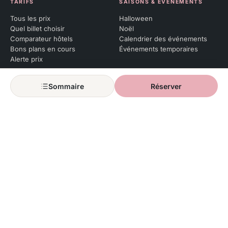
TARIFS
SAISONS & ÉVÉNEMENTS
Tous les prix
Halloween
Quel billet choisir
Noël
Comparateur hôtels
Calendrier des événements
Bons plans en cours
Événements temporaires
Alerte prix
PASS ANNUEL
Sommaire
Réserver
Qu’est-ce qu’un Pass Annuel
Renouveler son pass
Réserver ses dates
Soirées Pass
POUR QUI ?
Premiere visite
Avec bebe
Avec enfant
Avec ados
Couple
Groupe amis
Accessibilite
EXPLORER AUSSI