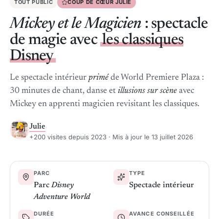
TOUT PUBLIC
COUP DE CŒUR JULIE
Mickey et le Magicien
: spectacle
de magie avec
les classiques
Disney
Le spectacle intérieur
primé
de World Premiere Plaza :
30 minutes de chant, danse et
illusions sur scène
avec
Mickey en apprenti magicien revisitant les classiques.
Julie
+200 visites depuis 2023 · Mis à jour le 13 juillet 2026
PARC
TYPE
Parc
Disney
Spectacle intérieur
Adventure World
DURÉE
AVANCE CONSEILLÉE