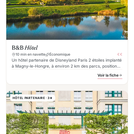
B&B
Hôtel
10 min en navette
Économique
€€
Un hôtel partenaire de Disneyland Paris 2 étoiles implanté
à Magny-le-Hongre, à environ 2 km des parcs, positionné
sur le créneau familial et économique avec 400
Voir la fiche
chambres, navette gratuite et restauration sur place.
HÔTEL PARTENAIRE · 3★