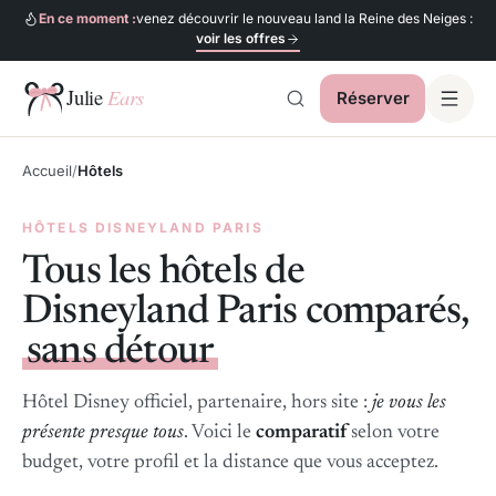
En ce moment :
venez découvrir le nouveau land la Reine des Neiges :
voir les offres
Réserver
Julie Ears
Accueil
Hôtels
HÔTELS DISNEYLAND PARIS
Tous les hôtels de
Disneyland Paris comparés,
sans détour
Hôtel Disney officiel, partenaire, hors site :
je vous les
présente presque tous
. Voici le
comparatif
selon votre
budget, votre profil et la distance que vous acceptez.