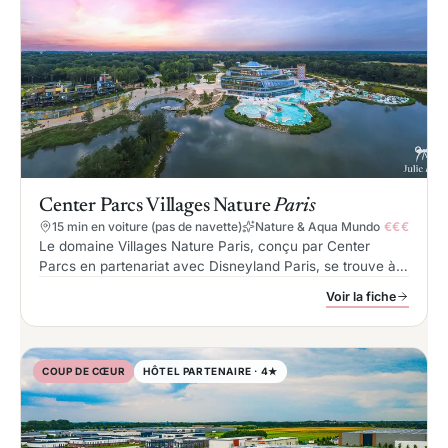
Center Parcs Villages Nature
Paris
15 min en voiture (pas de navette)
Nature & Aqua Mundo
€€€
Le domaine Villages Nature Paris, conçu par Center
Parcs en partenariat avec Disneyland Paris, se trouve à
15 minutes en voiture des parcs et propose cottages et
Voir la fiche
appartements en pleine nature autour d’un centre
aquatique.
COUP DE CŒUR
HÔTEL PARTENAIRE · 4★