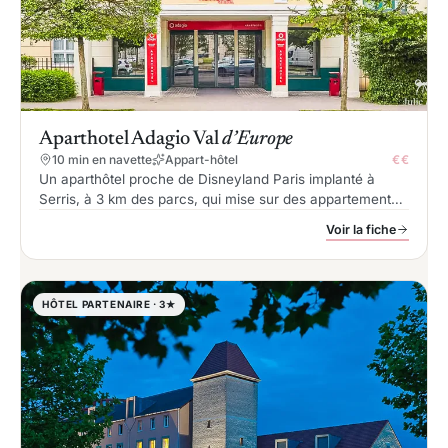
Aparthotel Adagio Val
d’Europe
10 min en navette
Appart-hôtel
€€
Un aparthôtel proche de Disneyland Paris implanté à
Serris, à 3 km des parcs, qui mise sur des appartements
et studios équipés d’une cuisine, accueillant de 2 à 9
Voir la fiche
personnes, avec piscine couverte chauffée et navette
gratuite.
HÔTEL PARTENAIRE · 3★