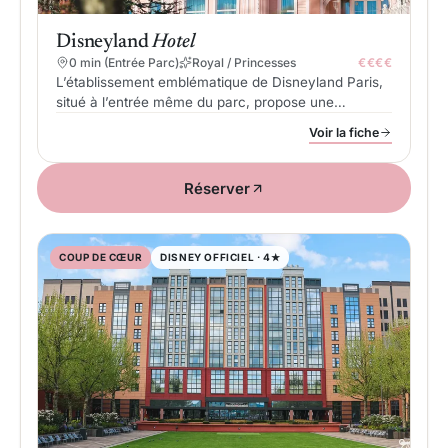
Disneyland
Hotel
0 min (Entrée Parc)
Royal / Princesses
€€€€
L’établissement emblématique de Disneyland Paris,
situé à l’entrée même du parc, propose une
expérience haut de gamme classée 5 étoiles sous le
Voir la fiche
thème des récits royaux.
Réserver
COUP DE CŒUR
DISNEY OFFICIEL · 4★