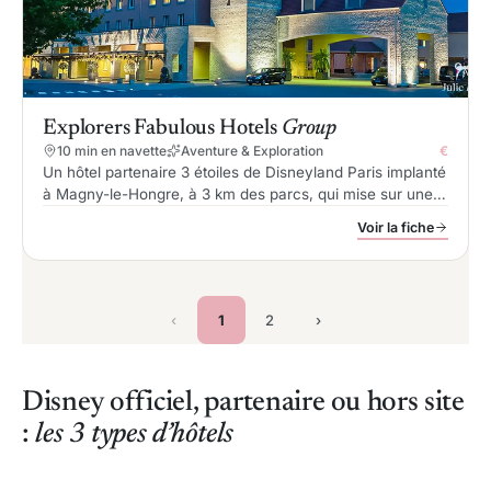
Explorers Fabulous Hotels
Group
10 min en navette
Aventure & Exploration
€
Un hôtel partenaire 3 étoiles de Disneyland Paris implanté
à Magny-le-Hongre, à 3 km des parcs, qui mise sur une
thématique pirates et explorateurs avec parc aquatique
Voir la fiche
intérieur, chambres familiales jusqu’à 10 personnes et
navette gratuite.
‹
1
2
›
Disney officiel, partenaire ou hors site
:
les 3 types d’hôtels