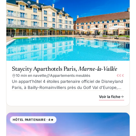
Staycity Aparthotels Paris,
Marne-la-Vallée
10 min en navette
Appartements meublés
€€€
Un appart’hôtel 4 étoiles partenaire officiel de Disneyland
Paris, à Bailly-Romainvilliers près du Golf Val d’Europe,
qui propose studios, appartements et villas jusqu’à 16
Voir la fiche
personnes avec cuisine équipée et navette gratuite.
HÔTEL PARTENAIRE · 4★