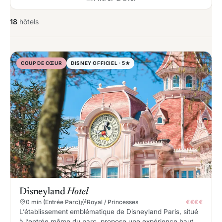
18
hôtels
COUP DE CŒUR
DISNEY OFFICIEL · 5★
Disneyland
Hotel
0 min (Entrée Parc)
Royal / Princesses
€€€€
L’établissement emblématique de Disneyland Paris, situé
à l’entrée même du parc, propose une expérience haut