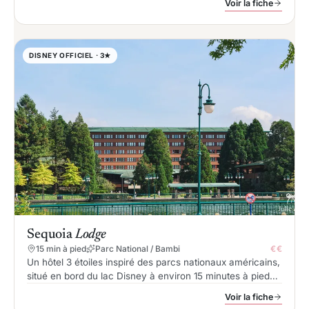
Voir la fiche
DISNEY OFFICIEL · 3★
Sequoia
Lodge
15 min à pied
Parc National / Bambi
€€
Un hôtel 3 étoiles inspiré des parcs nationaux américains,
situé en bord du lac Disney à environ 15 minutes à pied
des parcs, avec un univers les Disney de la fôret et une
Voir la fiche
piscine avec toboggan.