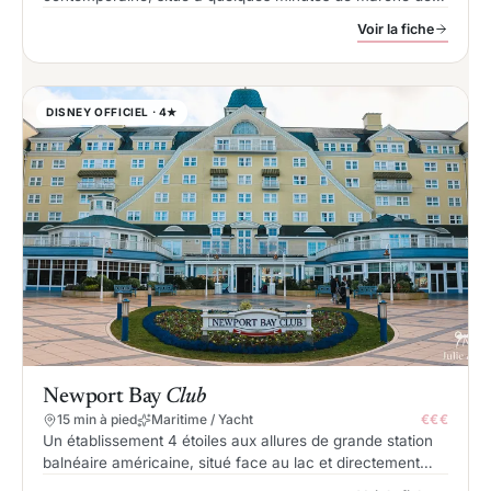
parcs et dédié à l’univers des super-héros Marvel.
Voir la fiche
DISNEY OFFICIEL · 4★
Newport Bay
Club
15 min à pied
Maritime / Yacht
€€€
Un établissement 4 étoiles aux allures de grande station
balnéaire américaine, situé face au lac et directement
relié aux parcs par une courte promenade piétonne.