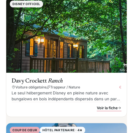
DISNEY OFFICIEL
Davy Crockett
Ranch
Voiture obligatoire
Trappeur / Nature
€
Le seul hébergement Disney en pleine nature avec
bungalows en bois indépendants dispersés dans un parc
forestier de 57 hectares, avec cuisine équipée, terrasse
Voir la fiche
privée et piscine intérieure à toboggan, à 15 minutes en
voiture des parcs.
COUP DE CŒUR
HÔTEL PARTENAIRE · 4★