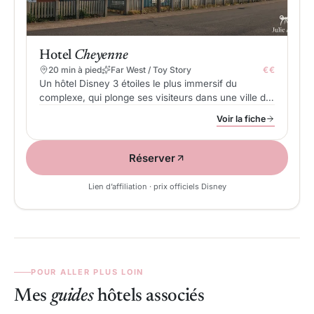
Hotel
Cheyenne
20 min à pied
Far West / Toy Story
€€
Un hôtel Disney 3 étoiles le plus immersif du
complexe, qui plonge ses visiteurs dans une ville de
cow-boys du Far West avec des chambres
Voir la fiche
décorées sur le thème Toy Story (Woody et Jessie).
Réserver
Lien d’affiliation · prix officiels Disney
POUR ALLER PLUS LOIN
Mes
guides
hôtels associés