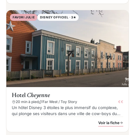
FAVORI JULIE
DISNEY OFFICIEL · 3★
Hotel
Cheyenne
20 min à pied
Far West / Toy Story
€€
Un hôtel Disney 3 étoiles le plus immersif du complexe,
qui plonge ses visiteurs dans une ville de cow-boys du
Far West avec des chambres décorées sur le thème Toy
Voir la fiche
Story (Woody et Jessie).