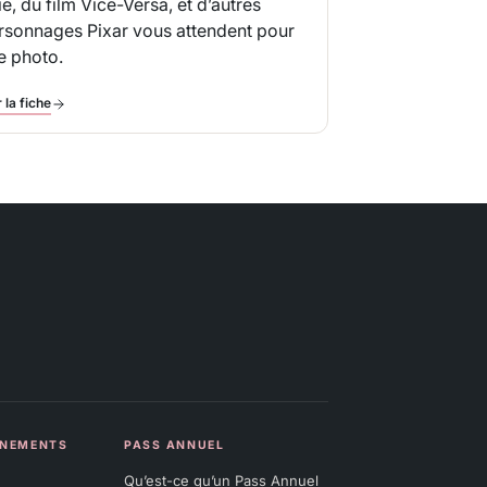
ie, du film
Vice-Versa
, et d’autres
rsonnages Pixar vous attendent pour
e photo.
 la fiche
ÉNEMENTS
PASS ANNUEL
Qu’est-ce qu’un Pass Annuel