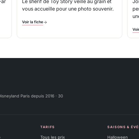
Far
Le shérif de
Toy Story
veille au grain et
Jo
vous accueille pour une photo souvenir.
pe
un
Voir la fiche
Voir
isneyland Paris depuis 2016 · 30
TARIFS
SAISONS & ÉV
e
Tous les prix
Halloween