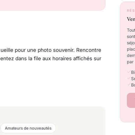
RÉS
Ven
Tou
sont
séj
plac
cueille pour une photo souvenir. Rencontre
dem
entez dans la file aux horaires affichés sur
par 
Bi
Sé
B
Amateurs de nouveautés