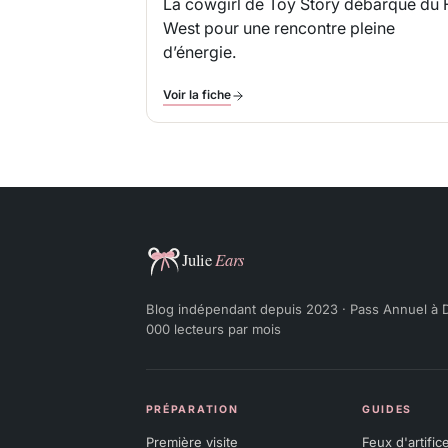
La cowgirl de
Toy Story
débarque du 
West pour une rencontre pleine
d’énergie.
Voir la fiche
Julie Ears
Blog indépendant depuis 2023 · Pass Annuel à D
000 lecteurs par mois
PRÉPARATION
GUIDES
Première visite
Feux d'artific